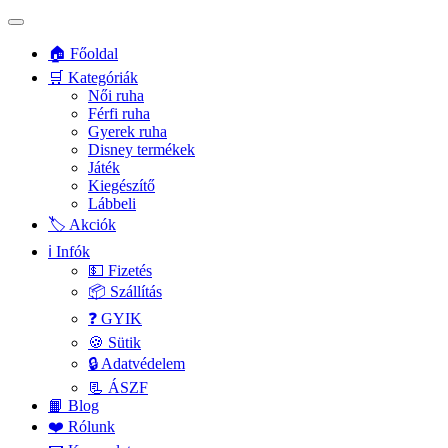
🏠 Főoldal
🛒 Kategóriák
Női ruha
Férfi ruha
Gyerek ruha
Disney termékek
Játék
Kiegészítő
Lábbeli
🏷️ Akciók
ℹ️ Infók
💵 Fizetés
📦 Szállítás
❓ GYIK
🍪 Sütik
🔒 Adatvédelem
📃 ÁSZF
📙 Blog
❤️ Rólunk