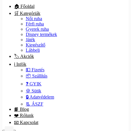
🏠 Főoldal
🛒 Kategóriák
Női ruha
Férfi ruha
Gyerek ruha
Disney termékek
Játék
Kiegészítő
Lábbeli
🏷️ Akciók
ℹ️ Infók
💵 Fizetés
📦 Szállítás
❓ GYIK
🍪 Sütik
🔒 Adatvédelem
📃 ÁSZF
📙 Blog
❤️ Rólunk
📧 Kapcsolat