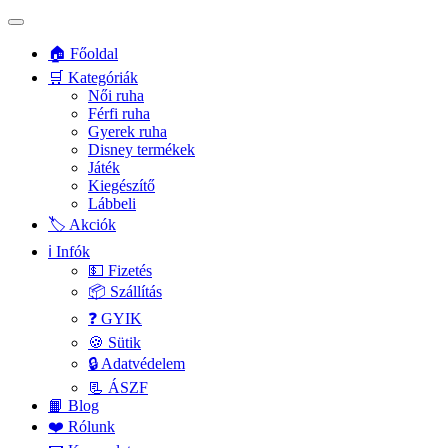
🏠 Főoldal
🛒 Kategóriák
Női ruha
Férfi ruha
Gyerek ruha
Disney termékek
Játék
Kiegészítő
Lábbeli
🏷️ Akciók
ℹ️ Infók
💵 Fizetés
📦 Szállítás
❓ GYIK
🍪 Sütik
🔒 Adatvédelem
📃 ÁSZF
📙 Blog
❤️ Rólunk