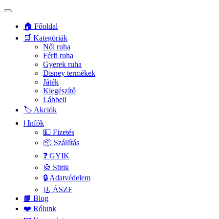
🏠 Főoldal
🛒 Kategóriák
Női ruha
Férfi ruha
Gyerek ruha
Disney termékek
Játék
Kiegészítő
Lábbeli
🏷️ Akciók
ℹ️ Infók
💵 Fizetés
📦 Szállítás
❓ GYIK
🍪 Sütik
🔒 Adatvédelem
📃 ÁSZF
📙 Blog
❤️ Rólunk