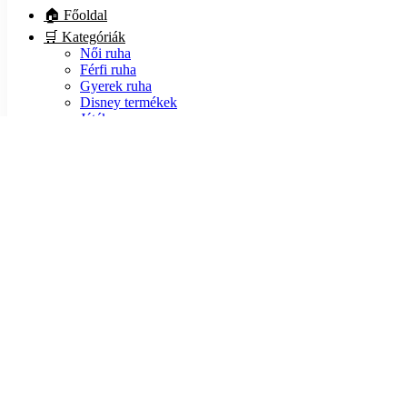
🏠 Főoldal
🛒 Kategóriák
Női ruha
Férfi ruha
Gyerek ruha
Disney termékek
Játék
Kiegészítő
Lábbeli
🏷️ Akciók
ℹ️ Infók
💵 Fizetés
📦 Szállítás
❓ GYIK
🍪 Sütik
🔒 Adatvédelem
📃 ÁSZF
📙 Blog
❤️ Rólunk
📧 Kapcsolat