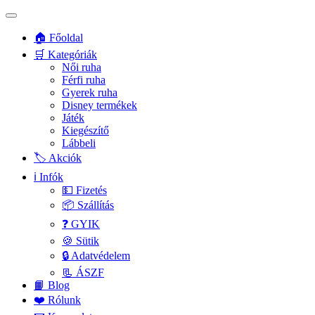
🏠 Főoldal
🛒 Kategóriák
Női ruha
Férfi ruha
Gyerek ruha
Disney termékek
Játék
Kiegészítő
Lábbeli
🏷️ Akciók
ℹ️ Infók
💵 Fizetés
📦 Szállítás
❓ GYIK
🍪 Sütik
🔒 Adatvédelem
📃 ÁSZF
📙 Blog
❤️ Rólunk