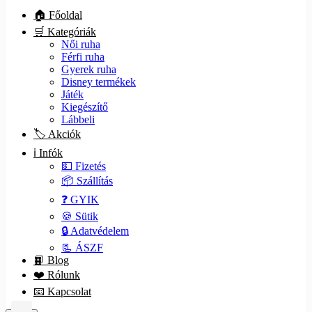
🏠 Főoldal
🛒 Kategóriák
Női ruha
Férfi ruha
Gyerek ruha
Disney termékek
Játék
Kiegészítő
Lábbeli
🏷️ Akciók
ℹ️ Infók
💵 Fizetés
📦 Szállítás
❓ GYIK
🍪 Sütik
🔒 Adatvédelem
📃 ÁSZF
📙 Blog
❤️ Rólunk
📧 Kapcsolat