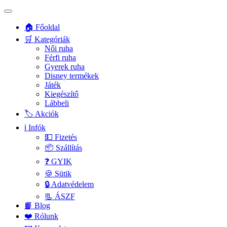
🏠 Főoldal
🛒 Kategóriák
Női ruha
Férfi ruha
Gyerek ruha
Disney termékek
Játék
Kiegészítő
Lábbeli
🏷️ Akciók
ℹ️ Infók
💵 Fizetés
📦 Szállítás
❓ GYIK
🍪 Sütik
🔒 Adatvédelem
📃 ÁSZF
📙 Blog
❤️ Rólunk