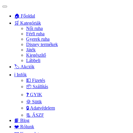
🏠 Főoldal
🛒 Kategóriák
Női ruha
Férfi ruha
Gyerek ruha
Disney termékek
Játék
Kiegészítő
Lábbeli
🏷️ Akciók
ℹ️ Infók
💵 Fizetés
📦 Szállítás
❓ GYIK
🍪 Sütik
🔒 Adatvédelem
📃 ÁSZF
📙 Blog
❤️ Rólunk