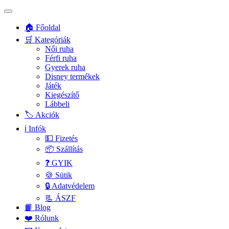
🏠 Főoldal
🛒 Kategóriák
Női ruha
Férfi ruha
Gyerek ruha
Disney termékek
Játék
Kiegészítő
Lábbeli
🏷️ Akciók
ℹ️ Infók
💵 Fizetés
📦 Szállítás
❓ GYIK
🍪 Sütik
🔒 Adatvédelem
📃 ÁSZF
📙 Blog
❤️ Rólunk