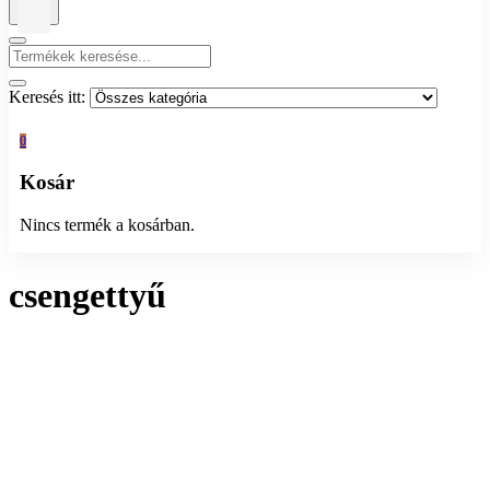
Keresés itt:
0
Kosár
Nincs termék a kosárban.
csengettyű
Összesen 1 találat
Rendezés:
Megjelenítés: