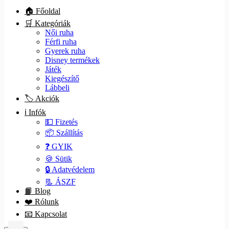
🏠 Főoldal
🛒 Kategóriák
Női ruha
Férfi ruha
Gyerek ruha
Disney termékek
Játék
Kiegészítő
Lábbeli
🏷️ Akciók
ℹ️ Infók
💵 Fizetés
📦 Szállítás
❓ GYIK
🍪 Sütik
🔒 Adatvédelem
📃 ÁSZF
📙 Blog
❤️ Rólunk
📧 Kapcsolat