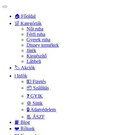
🏠 Főoldal
🛒 Kategóriák
Női ruha
Férfi ruha
Gyerek ruha
Disney termékek
Játék
Kiegészítő
Lábbeli
🏷️ Akciók
ℹ️ Infók
💵 Fizetés
📦 Szállítás
❓ GYIK
🍪 Sütik
🔒 Adatvédelem
📃 ÁSZF
📙 Blog
❤️ Rólunk