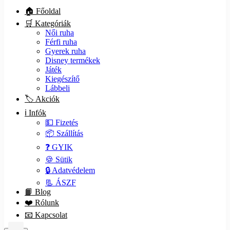
🏠 Főoldal
🛒 Kategóriák
Női ruha
Férfi ruha
Gyerek ruha
Disney termékek
Játék
Kiegészítő
Lábbeli
🏷️ Akciók
ℹ️ Infók
💵 Fizetés
📦 Szállítás
❓ GYIK
🍪 Sütik
🔒 Adatvédelem
📃 ÁSZF
📙 Blog
❤️ Rólunk
📧 Kapcsolat