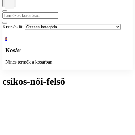
Keresés itt:
0
Kosár
Nincs termék a kosárban.
csíkos-női-felső
Összesen 1 találat
Rendezés:
Megjelenítés: