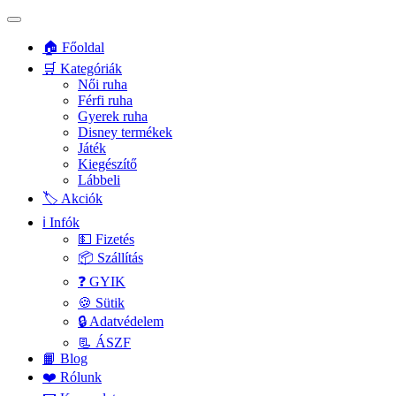
🏠 Főoldal
🛒 Kategóriák
Női ruha
Férfi ruha
Gyerek ruha
Disney termékek
Játék
Kiegészítő
Lábbeli
🏷️ Akciók
ℹ️ Infók
💵 Fizetés
📦 Szállítás
❓ GYIK
🍪 Sütik
🔒 Adatvédelem
📃 ÁSZF
📙 Blog
❤️ Rólunk