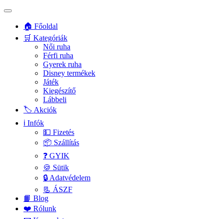
🏠 Főoldal
🛒 Kategóriák
Női ruha
Férfi ruha
Gyerek ruha
Disney termékek
Játék
Kiegészítő
Lábbeli
🏷️ Akciók
ℹ️ Infók
💵 Fizetés
📦 Szállítás
❓ GYIK
🍪 Sütik
🔒 Adatvédelem
📃 ÁSZF
📙 Blog
❤️ Rólunk