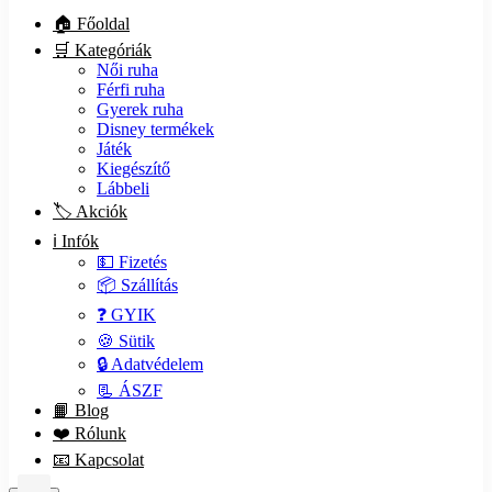
🏠 Főoldal
🛒 Kategóriák
Női ruha
Férfi ruha
Gyerek ruha
Disney termékek
Játék
Kiegészítő
Lábbeli
🏷️ Akciók
ℹ️ Infók
💵 Fizetés
📦 Szállítás
❓ GYIK
🍪 Sütik
🔒 Adatvédelem
📃 ÁSZF
📙 Blog
❤️ Rólunk
📧 Kapcsolat