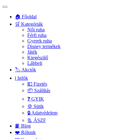
🏠 Főoldal
🛒 Kategóriák
Női ruha
Férfi ruha
Gyerek ruha
Disney termékek
Játék
Kiegészítő
Lábbeli
🏷️ Akciók
ℹ️ Infók
💵 Fizetés
📦 Szállítás
❓ GYIK
🍪 Sütik
🔒 Adatvédelem
📃 ÁSZF
📙 Blog
❤️ Rólunk