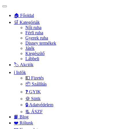
🏠 Főoldal
🛒 Kategóriák
Női ruha
Férfi ruha
Gyerek ruha
Disney termékek
Játék
Kiegészítő
Lábbeli
🏷️ Akciók
ℹ️ Infók
💵 Fizetés
📦 Szállítás
❓ GYIK
🍪 Sütik
🔒 Adatvédelem
📃 ÁSZF
📙 Blog
❤️ Rólunk