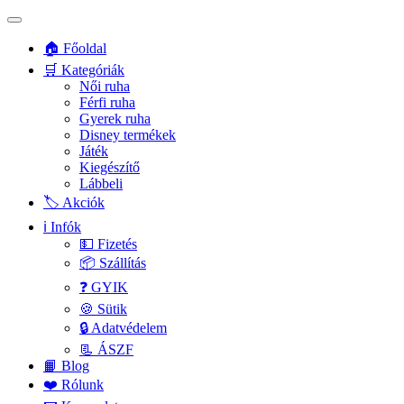
🏠 Főoldal
🛒 Kategóriák
Női ruha
Férfi ruha
Gyerek ruha
Disney termékek
Játék
Kiegészítő
Lábbeli
🏷️ Akciók
ℹ️ Infók
💵 Fizetés
📦 Szállítás
❓ GYIK
🍪 Sütik
🔒 Adatvédelem
📃 ÁSZF
📙 Blog
❤️ Rólunk