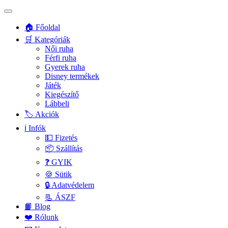
🏠 Főoldal
🛒 Kategóriák
Női ruha
Férfi ruha
Gyerek ruha
Disney termékek
Játék
Kiegészítő
Lábbeli
🏷️ Akciók
ℹ️ Infók
💵 Fizetés
📦 Szállítás
❓ GYIK
🍪 Sütik
🔒 Adatvédelem
📃 ÁSZF
📙 Blog
❤️ Rólunk