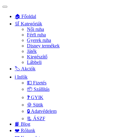
🏠 Főoldal
🛒 Kategóriák
Női ruha
Férfi ruha
Gyerek ruha
Disney termékek
Játék
Kiegészítő
Lábbeli
🏷️ Akciók
ℹ️ Infók
💵 Fizetés
📦 Szállítás
❓ GYIK
🍪 Sütik
🔒 Adatvédelem
📃 ÁSZF
📙 Blog
❤️ Rólunk