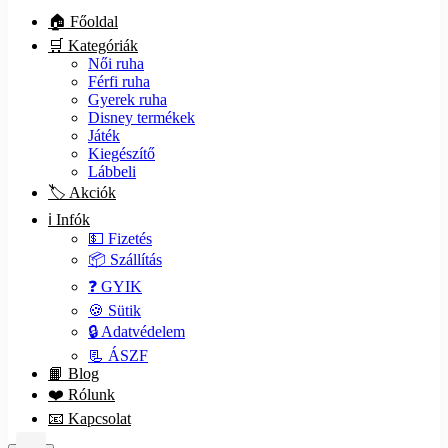
🏠 Főoldal
🛒 Kategóriák
Női ruha
Férfi ruha
Gyerek ruha
Disney termékek
Játék
Kiegészítő
Lábbeli
🏷️ Akciók
ℹ️ Infók
💵 Fizetés
📦 Szállítás
❓ GYIK
🍪 Sütik
🔒 Adatvédelem
📃 ÁSZF
📙 Blog
❤️ Rólunk
📧 Kapcsolat