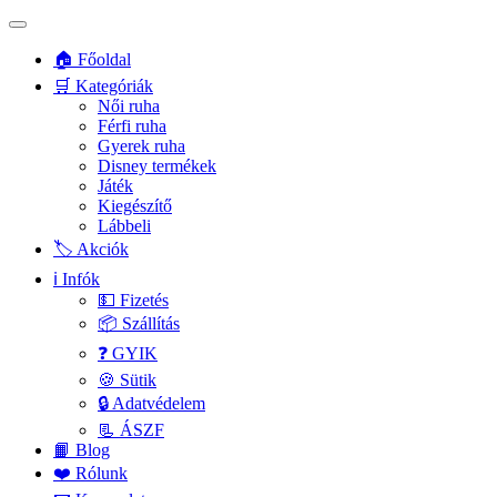
🏠 Főoldal
🛒 Kategóriák
Női ruha
Férfi ruha
Gyerek ruha
Disney termékek
Játék
Kiegészítő
Lábbeli
🏷️ Akciók
ℹ️ Infók
💵 Fizetés
📦 Szállítás
❓ GYIK
🍪 Sütik
🔒 Adatvédelem
📃 ÁSZF
📙 Blog
❤️ Rólunk