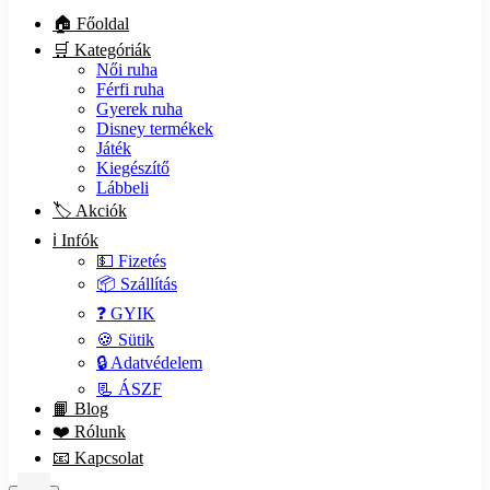
🏠 Főoldal
🛒 Kategóriák
Női ruha
Férfi ruha
Gyerek ruha
Disney termékek
Játék
Kiegészítő
Lábbeli
🏷️ Akciók
ℹ️ Infók
💵 Fizetés
📦 Szállítás
❓ GYIK
🍪 Sütik
🔒 Adatvédelem
📃 ÁSZF
📙 Blog
❤️ Rólunk
📧 Kapcsolat