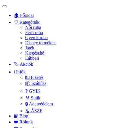
🏠 Főoldal
🛒 Kategóriák
Női ruha
Férfi ruha
Gyerek ruha
Disney termékek
Játék
Kiegészítő
Lábbeli
🏷️ Akciók
ℹ️ Infók
💵 Fizetés
📦 Szállítás
❓ GYIK
🍪 Sütik
🔒 Adatvédelem
📃 ÁSZF
📙 Blog
❤️ Rólunk