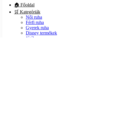
🏠 Főoldal
🛒 Kategóriák
Női ruha
Férfi ruha
Gyerek ruha
Disney termékek
Játék
Kiegészítő
Lábbeli
🏷️ Akciók
ℹ️ Infók
💵 Fizetés
📦 Szállítás
❓ GYIK
🍪 Sütik
🔒 Adatvédelem
📃 ÁSZF
📙 Blog
❤️ Rólunk
📧 Kapcsolat