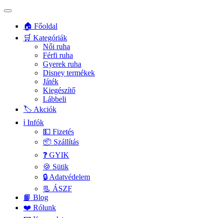
🏠 Főoldal
🛒 Kategóriák
Női ruha
Férfi ruha
Gyerek ruha
Disney termékek
Játék
Kiegészítő
Lábbeli
🏷️ Akciók
ℹ️ Infók
💵 Fizetés
📦 Szállítás
❓ GYIK
🍪 Sütik
🔒 Adatvédelem
📃 ÁSZF
📙 Blog
❤️ Rólunk