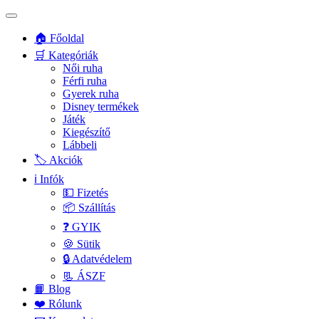
🏠 Főoldal
🛒 Kategóriák
Női ruha
Férfi ruha
Gyerek ruha
Disney termékek
Játék
Kiegészítő
Lábbeli
🏷️ Akciók
ℹ️ Infók
💵 Fizetés
📦 Szállítás
❓ GYIK
🍪 Sütik
🔒 Adatvédelem
📃 ÁSZF
📙 Blog
❤️ Rólunk