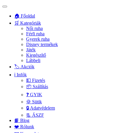
🏠 Főoldal
🛒 Kategóriák
Női ruha
Férfi ruha
Gyerek ruha
Disney termékek
Játék
Kiegészítő
Lábbeli
🏷️ Akciók
ℹ️ Infók
💵 Fizetés
📦 Szállítás
❓ GYIK
🍪 Sütik
🔒 Adatvédelem
📃 ÁSZF
📙 Blog
❤️ Rólunk