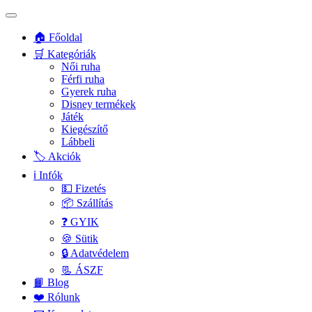
🏠 Főoldal
🛒 Kategóriák
Női ruha
Férfi ruha
Gyerek ruha
Disney termékek
Játék
Kiegészítő
Lábbeli
🏷️ Akciók
ℹ️ Infók
💵 Fizetés
📦 Szállítás
❓ GYIK
🍪 Sütik
🔒 Adatvédelem
📃 ÁSZF
📙 Blog
❤️ Rólunk