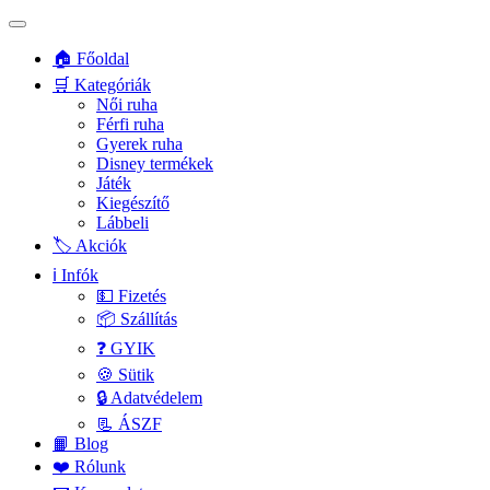
🏠 Főoldal
🛒 Kategóriák
Női ruha
Férfi ruha
Gyerek ruha
Disney termékek
Játék
Kiegészítő
Lábbeli
🏷️ Akciók
ℹ️ Infók
💵 Fizetés
📦 Szállítás
❓ GYIK
🍪 Sütik
🔒 Adatvédelem
📃 ÁSZF
📙 Blog
❤️ Rólunk