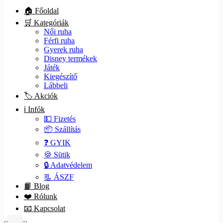
🏠 Főoldal
🛒 Kategóriák
Női ruha
Férfi ruha
Gyerek ruha
Disney termékek
Játék
Kiegészítő
Lábbeli
🏷️ Akciók
ℹ️ Infók
💵 Fizetés
📦 Szállítás
❓ GYIK
🍪 Sütik
🔒 Adatvédelem
📃 ÁSZF
📙 Blog
❤️ Rólunk
📧 Kapcsolat