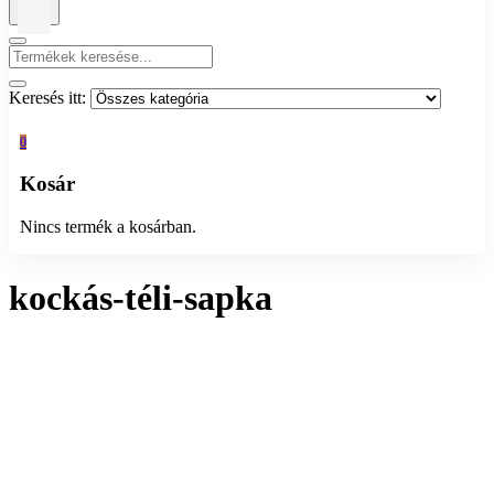
Keresés itt:
0
Kosár
Nincs termék a kosárban.
kockás-téli-sapka
Összesen 1 találat
Rendezés:
Megjelenítés: