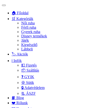
🏠 Főoldal
🛒 Kategóriák
Női ruha
Férfi ruha
Gyerek ruha
Disney termékek
Játék
Kiegészítő
Lábbeli
🏷️ Akciók
ℹ️ Infók
💵 Fizetés
📦 Szállítás
❓ GYIK
🍪 Sütik
🔒 Adatvédelem
📃 ÁSZF
📙 Blog
❤️ Rólunk