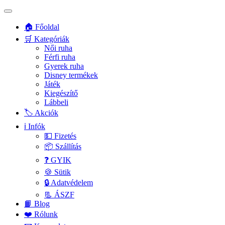
🏠 Főoldal
🛒 Kategóriák
Női ruha
Férfi ruha
Gyerek ruha
Disney termékek
Játék
Kiegészítő
Lábbeli
🏷️ Akciók
ℹ️ Infók
💵 Fizetés
📦 Szállítás
❓ GYIK
🍪 Sütik
🔒 Adatvédelem
📃 ÁSZF
📙 Blog
❤️ Rólunk