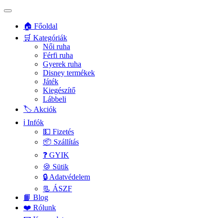
🏠 Főoldal
🛒 Kategóriák
Női ruha
Férfi ruha
Gyerek ruha
Disney termékek
Játék
Kiegészítő
Lábbeli
🏷️ Akciók
ℹ️ Infók
💵 Fizetés
📦 Szállítás
❓ GYIK
🍪 Sütik
🔒 Adatvédelem
📃 ÁSZF
📙 Blog
❤️ Rólunk