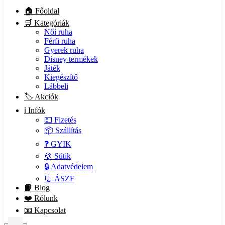
🏠 Főoldal
🛒 Kategóriák
Női ruha
Férfi ruha
Gyerek ruha
Disney termékek
Játék
Kiegészítő
Lábbeli
🏷️ Akciók
ℹ️ Infók
💵 Fizetés
📦 Szállítás
❓ GYIK
🍪 Sütik
🔒 Adatvédelem
📃 ÁSZF
📙 Blog
❤️ Rólunk
📧 Kapcsolat