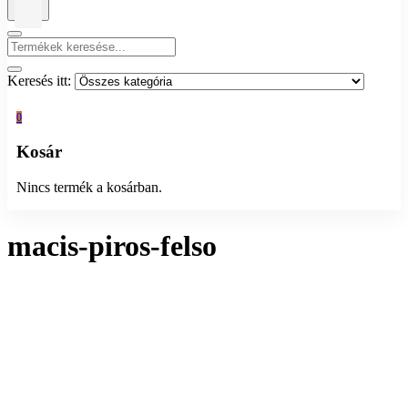
Keresés itt:
0
Kosár
Nincs termék a kosárban.
macis-piros-felso
Egy termék se felelt meg a keresésnek.
Copyright © 2023 MyDreamShop