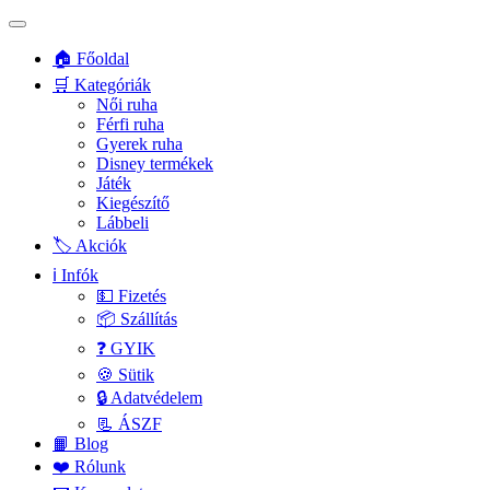
🏠 Főoldal
🛒 Kategóriák
Női ruha
Férfi ruha
Gyerek ruha
Disney termékek
Játék
Kiegészítő
Lábbeli
🏷️ Akciók
ℹ️ Infók
💵 Fizetés
📦 Szállítás
❓ GYIK
🍪 Sütik
🔒 Adatvédelem
📃 ÁSZF
📙 Blog
❤️ Rólunk