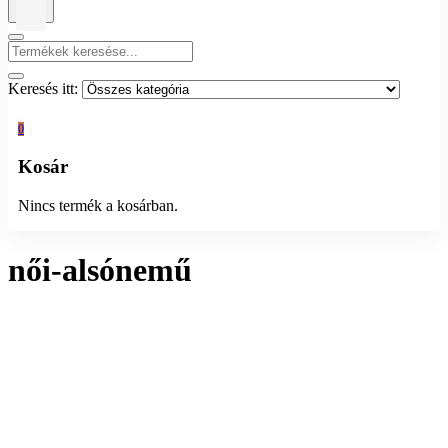
Kosár
Nincs termék a kosárban.
női-alsónemű
Mind a(z) 5 találat megjelenítve
Rendezés:
Megjelenítés: