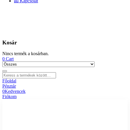
📧 Kapcsolat
Kosár
Nincs termék a kosárban.
0
Cart
Főoldal
Pénztár
0
Kedvencek
Fiókom
🏠 Főoldal
🛒 Kategóriák
Női ruha
Férfi ruha
Gyerek ruha
Disney termékek