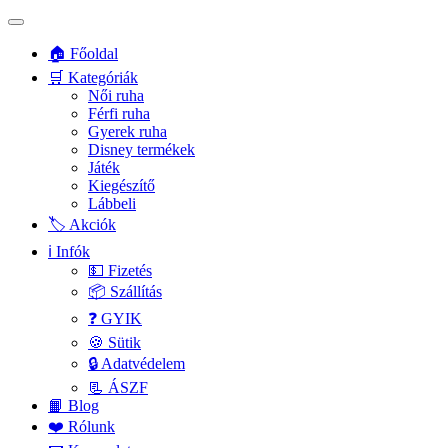
🏠 Főoldal
🛒 Kategóriák
Női ruha
Férfi ruha
Gyerek ruha
Disney termékek
Játék
Kiegészítő
Lábbeli
🏷️ Akciók
ℹ️ Infók
💵 Fizetés
📦 Szállítás
❓ GYIK
🍪 Sütik
🔒 Adatvédelem
📃 ÁSZF
📙 Blog
❤️ Rólunk