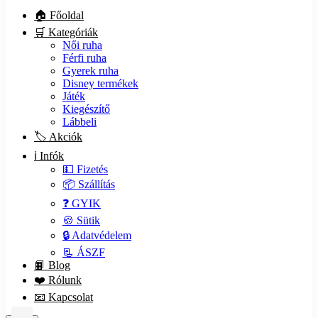
Játék
Kiegészítő
Lábbeli
🏷️ Akciók
ℹ️ Infók
💵 Fizetés
📦 Szállítás
❓ GYIK
🍪 Sütik
🔒 Adatvédelem
📃 ÁSZF
📙 Blog
❤️ Rólunk
📧 Kapcsolat
Keresés itt:
0