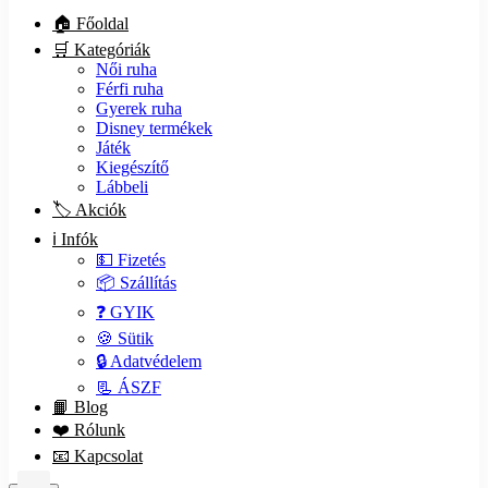
🏠 Főoldal
🛒 Kategóriák
Női ruha
Férfi ruha
Gyerek ruha
Disney termékek
Játék
Kiegészítő
Lábbeli
🏷️ Akciók
ℹ️ Infók
💵 Fizetés
📦 Szállítás
❓ GYIK
🍪 Sütik
🔒 Adatvédelem
📃 ÁSZF
📙 Blog
❤️ Rólunk
📧 Kapcsolat