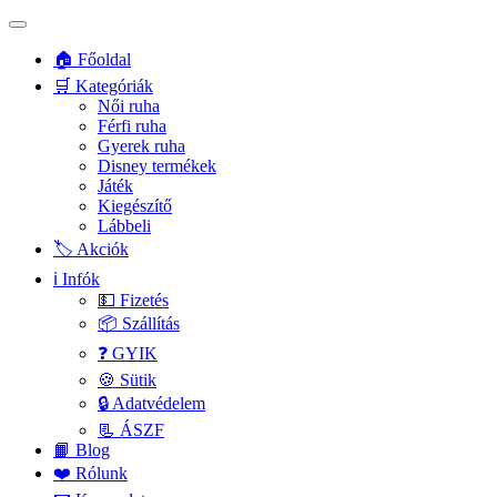
🏠 Főoldal
🛒 Kategóriák
Női ruha
Férfi ruha
Gyerek ruha
Disney termékek
Játék
Kiegészítő
Lábbeli
🏷️ Akciók
ℹ️ Infók
💵 Fizetés
📦 Szállítás
❓ GYIK
🍪 Sütik
🔒 Adatvédelem
📃 ÁSZF
📙 Blog
❤️ Rólunk