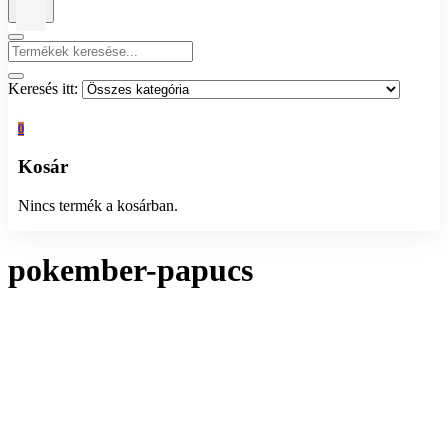
Keresés itt:
0
Kosár
Nincs termék a kosárban.
pokember-papucs
Összesen 1 találat
Rendezés:
Megjelenítés: