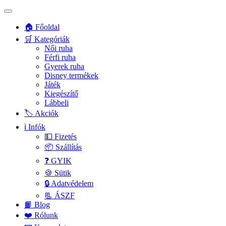
🏠 Főoldal
🛒 Kategóriák
Női ruha
Férfi ruha
Gyerek ruha
Disney termékek
Játék
Kiegészítő
Lábbeli
🏷️ Akciók
ℹ️ Infók
💵 Fizetés
📦 Szállítás
❓ GYIK
🍪 Sütik
🔒 Adatvédelem
📃 ÁSZF
📙 Blog
❤️ Rólunk