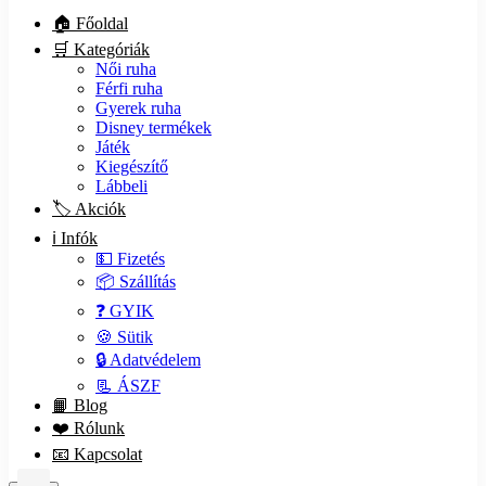
🏠 Főoldal
🛒 Kategóriák
Női ruha
Férfi ruha
Gyerek ruha
Disney termékek
Játék
Kiegészítő
Lábbeli
🏷️ Akciók
ℹ️ Infók
💵 Fizetés
📦 Szállítás
❓ GYIK
🍪 Sütik
🔒 Adatvédelem
📃 ÁSZF
📙 Blog
❤️ Rólunk
📧 Kapcsolat