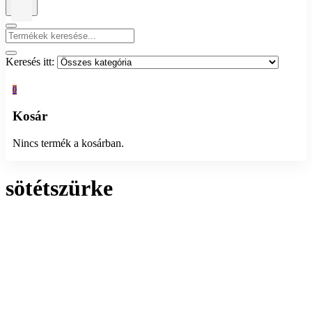
Keresés itt:
0
Kosár
Nincs termék a kosárban.
sötétszürke
Összesen 1 találat
Rendezés:
Megjelenítés: