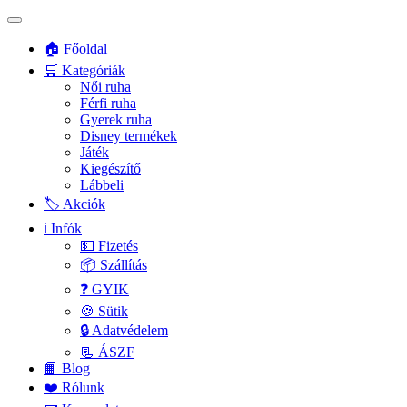
🏠 Főoldal
🛒 Kategóriák
Női ruha
Férfi ruha
Gyerek ruha
Disney termékek
Játék
Kiegészítő
Lábbeli
🏷️ Akciók
ℹ️ Infók
💵 Fizetés
📦 Szállítás
❓ GYIK
🍪 Sütik
🔒 Adatvédelem
📃 ÁSZF
📙 Blog
❤️ Rólunk