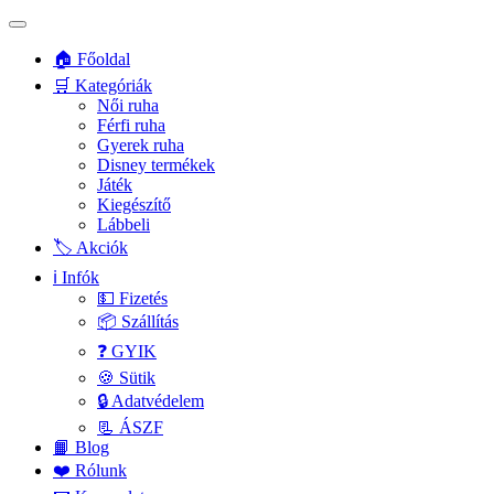
🏠 Főoldal
🛒 Kategóriák
Női ruha
Férfi ruha
Gyerek ruha
Disney termékek
Játék
Kiegészítő
Lábbeli
🏷️ Akciók
ℹ️ Infók
💵 Fizetés
📦 Szállítás
❓ GYIK
🍪 Sütik
🔒 Adatvédelem
📃 ÁSZF
📙 Blog
❤️ Rólunk