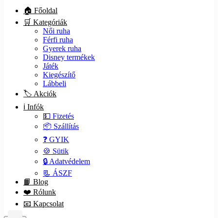
🏠 Főoldal
🛒 Kategóriák
Női ruha
Férfi ruha
Gyerek ruha
Disney termékek
Játék
Kiegészítő
Lábbeli
🏷️ Akciók
ℹ️ Infók
💵 Fizetés
📦 Szállítás
❓ GYIK
🍪 Sütik
🔒 Adatvédelem
📃 ÁSZF
📙 Blog
❤️ Rólunk
📧 Kapcsolat