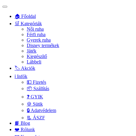
🏠 Főoldal
🛒 Kategóriák
Női ruha
Férfi ruha
Gyerek ruha
Disney termékek
Játék
Kiegészítő
Lábbeli
🏷️ Akciók
ℹ️ Infók
💵 Fizetés
📦 Szállítás
❓ GYIK
🍪 Sütik
🔒 Adatvédelem
📃 ÁSZF
📙 Blog
❤️ Rólunk