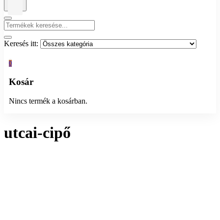
Keresés itt:
0
Kosár
Nincs termék a kosárban.
utcai-cipő
Összesen 1 találat
Rendezés:
Megjelenítés: