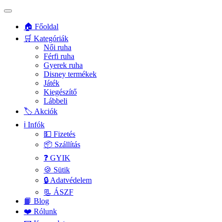
🏠 Főoldal
🛒 Kategóriák
Női ruha
Férfi ruha
Gyerek ruha
Disney termékek
Játék
Kiegészítő
Lábbeli
🏷️ Akciók
ℹ️ Infók
💵 Fizetés
📦 Szállítás
❓ GYIK
🍪 Sütik
🔒 Adatvédelem
📃 ÁSZF
📙 Blog
❤️ Rólunk