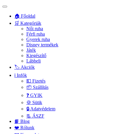
🏠 Főoldal
🛒 Kategóriák
Női ruha
Férfi ruha
Gyerek ruha
Disney termékek
Játék
Kiegészítő
Lábbeli
🏷️ Akciók
ℹ️ Infók
💵 Fizetés
📦 Szállítás
❓ GYIK
🍪 Sütik
🔒 Adatvédelem
📃 ÁSZF
📙 Blog
❤️ Rólunk