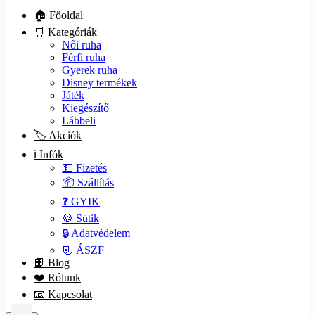
🏠 Főoldal
🛒 Kategóriák
Női ruha
Férfi ruha
Gyerek ruha
Disney termékek
Játék
Kiegészítő
Lábbeli
🏷️ Akciók
ℹ️ Infók
💵 Fizetés
📦 Szállítás
❓ GYIK
🍪 Sütik
🔒 Adatvédelem
📃 ÁSZF
📙 Blog
❤️ Rólunk
📧 Kapcsolat