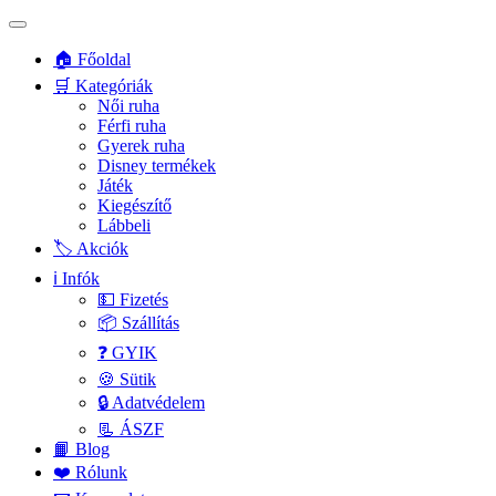
🏠 Főoldal
🛒 Kategóriák
Női ruha
Férfi ruha
Gyerek ruha
Disney termékek
Játék
Kiegészítő
Lábbeli
🏷️ Akciók
ℹ️ Infók
💵 Fizetés
📦 Szállítás
❓ GYIK
🍪 Sütik
🔒 Adatvédelem
📃 ÁSZF
📙 Blog
❤️ Rólunk