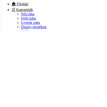
🏠 Főoldal
🛒 Kategóriák
Női ruha
Férfi ruha
Gyerek ruha
Disney termékek
Játék
Kiegészítő
Lábbeli
🏷️ Akciók
ℹ️ Infók
💵 Fizetés
📦 Szállítás
❓ GYIK
🍪 Sütik
🔒 Adatvédelem
📃 ÁSZF
📙 Blog
❤️ Rólunk
📧 Kapcsolat