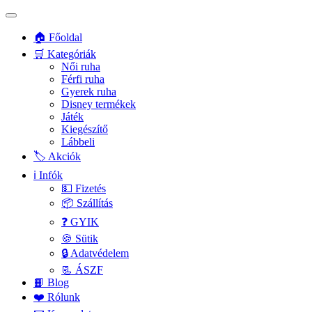
🏠 Főoldal
🛒 Kategóriák
Női ruha
Férfi ruha
Gyerek ruha
Disney termékek
Játék
Kiegészítő
Lábbeli
🏷️ Akciók
ℹ️ Infók
💵 Fizetés
📦 Szállítás
❓ GYIK
🍪 Sütik
🔒 Adatvédelem
📃 ÁSZF
📙 Blog
❤️ Rólunk