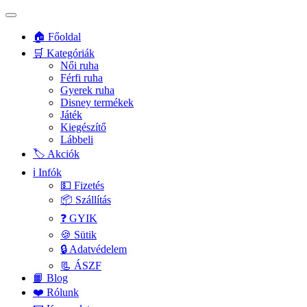
🏠 Főoldal
🛒 Kategóriák
Női ruha
Férfi ruha
Gyerek ruha
Disney termékek
Játék
Kiegészítő
Lábbeli
🏷️ Akciók
ℹ️ Infók
💵 Fizetés
📦 Szállítás
❓ GYIK
🍪 Sütik
🔒 Adatvédelem
📃 ÁSZF
📙 Blog
❤️ Rólunk