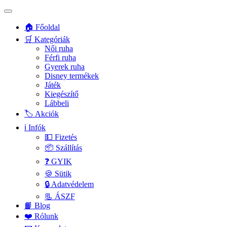
🏠 Főoldal
🛒 Kategóriák
Női ruha
Férfi ruha
Gyerek ruha
Disney termékek
Játék
Kiegészítő
Lábbeli
🏷️ Akciók
ℹ️ Infók
💵 Fizetés
📦 Szállítás
❓ GYIK
🍪 Sütik
🔒 Adatvédelem
📃 ÁSZF
📙 Blog
❤️ Rólunk