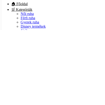
🏠 Főoldal
🛒 Kategóriák
Női ruha
Férfi ruha
Gyerek ruha
Disney termékek
Játék
Kiegészítő
Lábbeli
🏷️ Akciók
ℹ️ Infók
💵 Fizetés
📦 Szállítás
❓ GYIK
🍪 Sütik
🔒 Adatvédelem
📃 ÁSZF
📙 Blog
❤️ Rólunk
📧 Kapcsolat