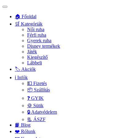
🏠 Főoldal
🛒 Kategóriák
Női ruha
Férfi ruha
Gyerek ruha
Disney termékek
Játék
Kiegészítő
Lábbeli
🏷️ Akciók
ℹ️ Infók
💵 Fizetés
📦 Szállítás
❓ GYIK
🍪 Sütik
🔒 Adatvédelem
📃 ÁSZF
📙 Blog
❤️ Rólunk