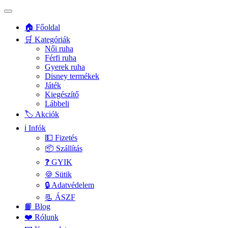
🏠 Főoldal
🛒 Kategóriák
Női ruha
Férfi ruha
Gyerek ruha
Disney termékek
Játék
Kiegészítő
Lábbeli
🏷️ Akciók
ℹ️ Infók
💵 Fizetés
📦 Szállítás
❓ GYIK
🍪 Sütik
🔒 Adatvédelem
📃 ÁSZF
📙 Blog
❤️ Rólunk