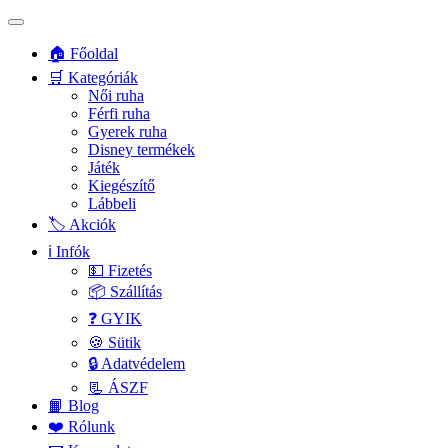
🏠 Főoldal
🛒 Kategóriák
Női ruha
Férfi ruha
Gyerek ruha
Disney termékek
Játék
Kiegészítő
Lábbeli
🏷️ Akciók
ℹ️ Infók
💵 Fizetés
📦 Szállítás
❓ GYIK
🍪 Sütik
🔒 Adatvédelem
📃 ÁSZF
📙 Blog
❤️ Rólunk