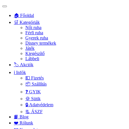
🏠 Főoldal
🛒 Kategóriák
Női ruha
Férfi ruha
Gyerek ruha
Disney termékek
Játék
Kiegészítő
Lábbeli
🏷️ Akciók
ℹ️ Infók
💵 Fizetés
📦 Szállítás
❓ GYIK
🍪 Sütik
🔒 Adatvédelem
📃 ÁSZF
📙 Blog
❤️ Rólunk