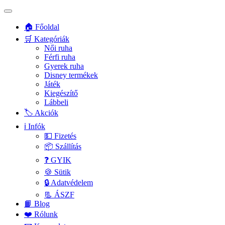
🏠 Főoldal
🛒 Kategóriák
Női ruha
Férfi ruha
Gyerek ruha
Disney termékek
Játék
Kiegészítő
Lábbeli
🏷️ Akciók
ℹ️ Infók
💵 Fizetés
📦 Szállítás
❓ GYIK
🍪 Sütik
🔒 Adatvédelem
📃 ÁSZF
📙 Blog
❤️ Rólunk