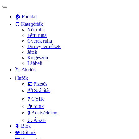
🏠 Főoldal
🛒 Kategóriák
Női ruha
Férfi ruha
Gyerek ruha
Disney termékek
Játék
Kiegészítő
Lábbeli
🏷️ Akciók
ℹ️ Infók
💵 Fizetés
📦 Szállítás
❓ GYIK
🍪 Sütik
🔒 Adatvédelem
📃 ÁSZF
📙 Blog
❤️ Rólunk