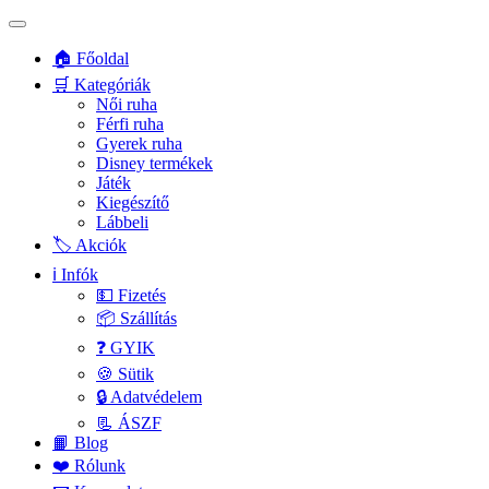
🏠 Főoldal
🛒 Kategóriák
Női ruha
Férfi ruha
Gyerek ruha
Disney termékek
Játék
Kiegészítő
Lábbeli
🏷️ Akciók
ℹ️ Infók
💵 Fizetés
📦 Szállítás
❓ GYIK
🍪 Sütik
🔒 Adatvédelem
📃 ÁSZF
📙 Blog
❤️ Rólunk