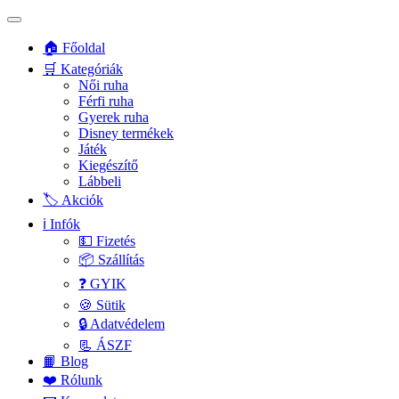
🏠 Főoldal
🛒 Kategóriák
Női ruha
Férfi ruha
Gyerek ruha
Disney termékek
Játék
Kiegészítő
Lábbeli
🏷️ Akciók
ℹ️ Infók
💵 Fizetés
📦 Szállítás
❓ GYIK
🍪 Sütik
🔒 Adatvédelem
📃 ÁSZF
📙 Blog
❤️ Rólunk