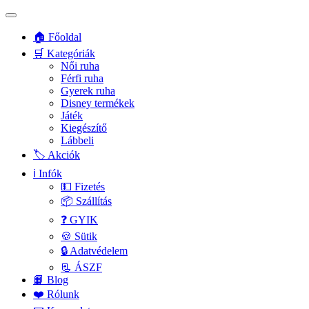
🏠 Főoldal
🛒 Kategóriák
Női ruha
Férfi ruha
Gyerek ruha
Disney termékek
Játék
Kiegészítő
Lábbeli
🏷️ Akciók
ℹ️ Infók
💵 Fizetés
📦 Szállítás
❓ GYIK
🍪 Sütik
🔒 Adatvédelem
📃 ÁSZF
📙 Blog
❤️ Rólunk