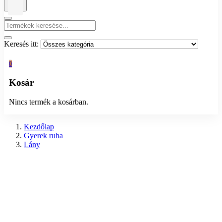
Keresés itt:
0
Kosár
Nincs termék a kosárban.
Kezdőlap
Gyerek ruha
Lány
Nadrág, rövidnadrág, leggings
Előző