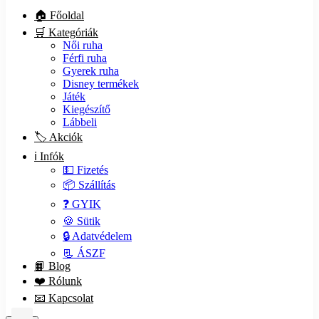
🏠 Főoldal
🛒 Kategóriák
Női ruha
Férfi ruha
Gyerek ruha
Disney termékek
Játék
Kiegészítő
Lábbeli
🏷️ Akciók
ℹ️ Infók
💵 Fizetés
📦 Szállítás
❓ GYIK
🍪 Sütik
🔒 Adatvédelem
📃 ÁSZF
📙 Blog
❤️ Rólunk
📧 Kapcsolat