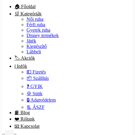
🏠 Főoldal
🛒 Kategóriák
Női ruha
Férfi ruha
Gyerek ruha
Disney termékek
Játék
Kiegészítő
Lábbeli
🏷️ Akciók
ℹ️ Infók
💵 Fizetés
📦 Szállítás
❓ GYIK
🍪 Sütik
🔒 Adatvédelem
📃 ÁSZF
📙 Blog
❤️ Rólunk
📧 Kapcsolat