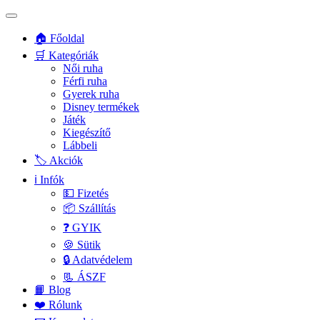
🏠 Főoldal
🛒 Kategóriák
Női ruha
Férfi ruha
Gyerek ruha
Disney termékek
Játék
Kiegészítő
Lábbeli
🏷️ Akciók
ℹ️ Infók
💵 Fizetés
📦 Szállítás
❓ GYIK
🍪 Sütik
🔒 Adatvédelem
📃 ÁSZF
📙 Blog
❤️ Rólunk