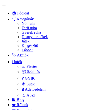
🏠 Főoldal
🛒 Kategóriák
Női ruha
Férfi ruha
Gyerek ruha
Disney termékek
Játék
Kiegészítő
Lábbeli
🏷️ Akciók
ℹ️ Infók
💵 Fizetés
📦 Szállítás
❓ GYIK
🍪 Sütik
🔒 Adatvédelem
📃 ÁSZF
📙 Blog
❤️ Rólunk