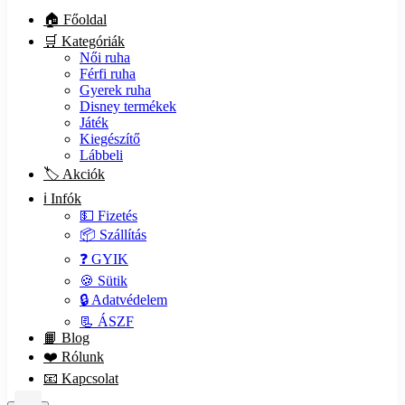
🏠 Főoldal
🛒 Kategóriák
Női ruha
Férfi ruha
Gyerek ruha
Disney termékek
Játék
Kiegészítő
Lábbeli
🏷️ Akciók
ℹ️ Infók
💵 Fizetés
📦 Szállítás
❓ GYIK
🍪 Sütik
🔒 Adatvédelem
📃 ÁSZF
📙 Blog
❤️ Rólunk
📧 Kapcsolat