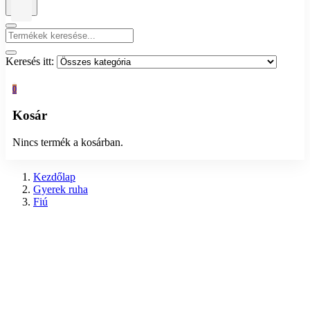
Keresés itt:
0
Kosár
Nincs termék a kosárban.
Kezdőlap
Gyerek ruha
Fiú
Pulóver, hosszú ujjú felső, ing
Előző