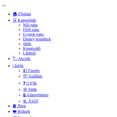
🏠 Főoldal
🛒 Kategóriák
Női ruha
Férfi ruha
Gyerek ruha
Disney termékek
Játék
Kiegészítő
Lábbeli
🏷️ Akciók
ℹ️ Infók
💵 Fizetés
📦 Szállítás
❓ GYIK
🍪 Sütik
🔒 Adatvédelem
📃 ÁSZF
📙 Blog
❤️ Rólunk